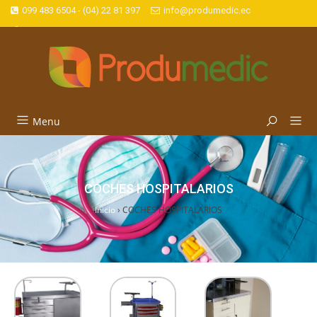
099 483 6504 - (04) 22 81 397
info@produmedic.ec
Menu
COCHES HOSPITALARIOS
Inicio
›
COCHES HOSPITALARIOS