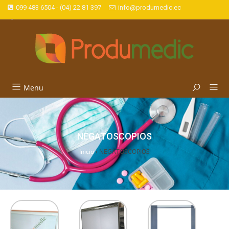
099 483 6504 - (04) 22 81 397
info@produmedic.ec
Menu
NEGATOSCOPIOS
Inicio
›
NEGATOSCOPIOS