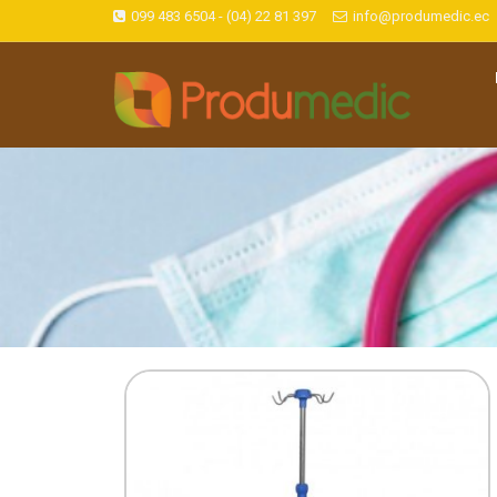
099 483 6504 - (04) 22 81 397
info@produmedic.ec