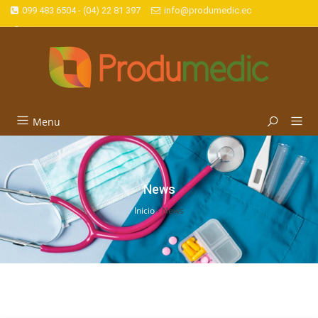
099 483 6504 - (04) 22 81 397
info@produmedic.ec
Menu
News
Inicio
›
News